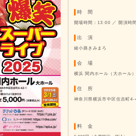
時 間
開場時間：13:00
／ 開演時間
綾小路きみまろ
会 場
横浜 関内ホール（大ホール
住 所
神奈川県横浜市中区住吉町4-4
料 金