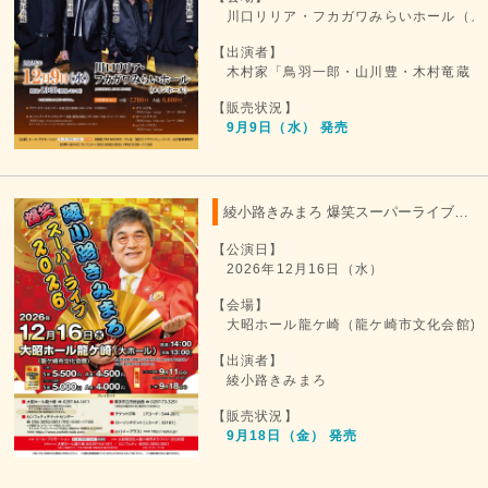
川口リリア・フカガワみらいホール（メ
【出演者】
木村家「鳥羽一郎・山川豊・木村竜蔵・
【販売状況】
9月9日（水） 発売
綾小路きみまろ 爆笑スーパーライブ 2026
【公演日】
2026年12月16日（水）
【会場】
大昭ホール龍ケ崎（龍ケ崎市文化会館)
【出演者】
綾小路きみまろ
【販売状況】
9月18日（金） 発売