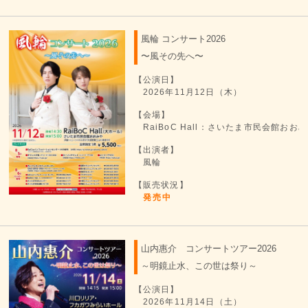
風輪 コンサート2026
〜風その先へ〜
【公演日】
2026年11月12日（木）
【会場】
RaiBoC Hall：さいたま市民会館お
【出演者】
風輪
【販売状況】
発売中
山内惠介 コンサートツアー2026
～明鏡止水、この世は祭り～
【公演日】
2026年11月14日（土）