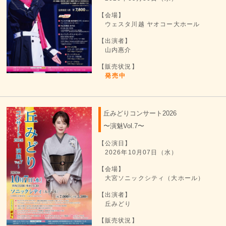
【会場】
ウェスタ川越 ヤオコー大ホール
【出演者】
山内惠介
【販売状況】
発売中
丘みどりコンサート2026
〜演魅Vol.7〜
【公演日】
2026年10月07日（水）
【会場】
大宮ソニックシティ（大ホール）
【出演者】
丘みどり
【販売状況】