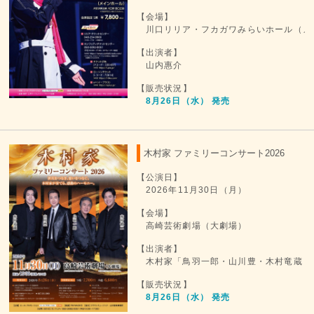
【会場】
川口リリア・フカガワみらいホール（メ
【出演者】
山内惠介
【販売状況】
8月26日（水） 発売
木村家 ファミリーコンサート2026
【公演日】
2026年11月30日（月）
【会場】
高崎芸術劇場（大劇場）
【出演者】
木村家「鳥羽一郎・山川豊・木村竜蔵・
【販売状況】
8月26日（水） 発売