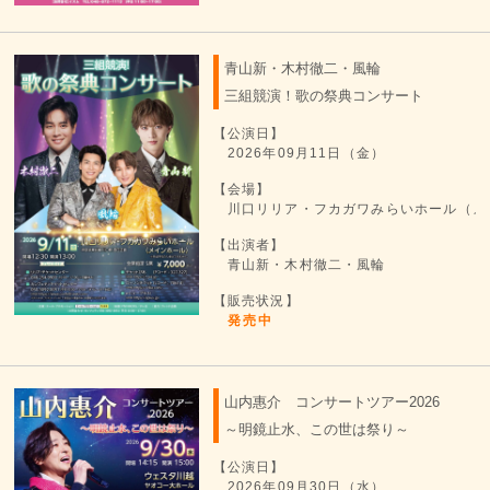
青山新・木村徹二・風輪
三組競演！歌の祭典コンサート
【公演日】
2026年09月11日（金）
【会場】
川口リリア・フカガワみらいホール（メ
【出演者】
青山新・木村徹二・風輪
【販売状況】
発売中
山内惠介 コンサートツアー2026
～明鏡止水、この世は祭り～
【公演日】
2026年09月30日（水）