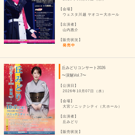
【会場】
ウェスタ川越 ヤオコー大ホール
【出演者】
山内惠介
【販売状況】
発売中
丘みどりコンサート2026
〜演魅Vol.7〜
【公演日】
2026年10月07日（水）
【会場】
大宮ソニックシティ（大ホール）
【出演者】
丘みどり
【販売状況】