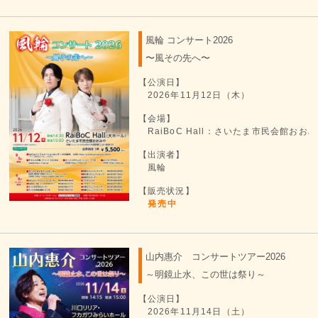
風輪 コンサート2026
〜風その先へ〜
【公演日】
2026年11月12日（木）
【会場】
RaiBoC Hall：さいたま市民会館お
【出演者】
風輪
【販売状況】
発売中
山内惠介 コンサートツアー2026
～明鏡止水、この世は祭り～
【公演日】
2026年11月14日（土）