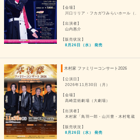
【会場】
川口リリア・フカガワみらいホール（メ
【出演者】
山内惠介
【販売状況】
8月26日（水） 発売
木村家 ファミリーコンサート2026
【公演日】
2026年11月30日（月）
【会場】
高崎芸術劇場（大劇場）
【出演者】
木村家「鳥羽一郎・山川豊・木村竜蔵・
【販売状況】
8月26日（水） 発売