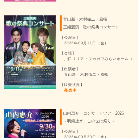
青山新・木村徹二・風輪
三組競演！歌の祭典コンサート
【公演日】
2026年09月11日（金）
【会場】
川口リリア・フカガワみらいホール（メ
【出演者】
青山新・木村徹二・風輪
【販売状況】
発売中
山内惠介 コンサートツアー2026
～明鏡止水、この世は祭り～
【公演日】
2026年09月30日（水）