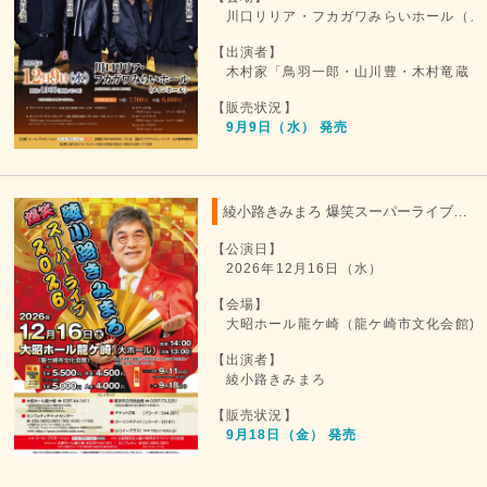
川口リリア・フカガワみらいホール（メ
【出演者】
木村家「鳥羽一郎・山川豊・木村竜蔵・
【販売状況】
9月9日（水） 発売
綾小路きみまろ 爆笑スーパーライブ 2026
【公演日】
2026年12月16日（水）
【会場】
大昭ホール龍ケ崎（龍ケ崎市文化会館)
【出演者】
綾小路きみまろ
【販売状況】
9月18日（金） 発売