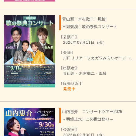
青山新・木村徹二・風輪
三組競演！歌の祭典コンサート
【公演日】
2026年09月11日（金）
【会場】
川口リリア・フカガワみらいホール（メ
【出演者】
青山新・木村徹二・風輪
【販売状況】
発売中
山内惠介 コンサートツアー2026
～明鏡止水、この世は祭り～
【公演日】
2026年09月30日（水）