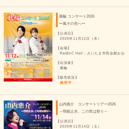
風輪 コンサート2026
〜風その先へ〜
【公演日】
2026年11月12日（木）
【会場】
RaiBoC Hall：さいたま市民会館お
【出演者】
風輪
【販売状況】
発売中
山内惠介 コンサートツアー2026
～明鏡止水、この世は祭り～
【公演日】
2026年11月14日（土）