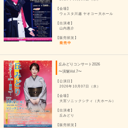
【会場】
ウェスタ川越 ヤオコー大ホール
【出演者】
山内惠介
【販売状況】
発売中
丘みどりコンサート2026
〜演魅Vol.7〜
【公演日】
2026年10月07日（水）
【会場】
大宮ソニックシティ（大ホール）
【出演者】
丘みどり
【販売状況】