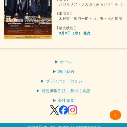
川口リリア・フカガワみらいホール（メ
【出演者】
木村家「鳥羽一郎・山川豊・木村竜蔵・
【販売状況】
9月9日（水） 発売
▶ ホーム
▶ 利用規約
▶ プライバシーポリシー
▶ 特定商取引法に基づく表記
▶ 会社概要
↑
©
Copyright
2019 Yell Promotion Inc. All Rights Reserved.