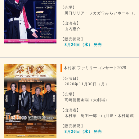
【会場】
川口リリア・フカガワみらいホール（メ
【出演者】
山内惠介
【販売状況】
8月26日（水） 発売
木村家 ファミリーコンサート2026
【公演日】
2026年11月30日（月）
【会場】
高崎芸術劇場（大劇場）
【出演者】
木村家「鳥羽一郎・山川豊・木村竜蔵・
【販売状況】
8月26日（水） 発売