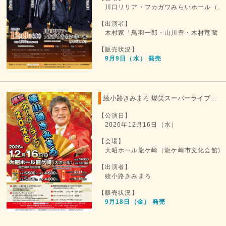
川口リリア・フカガワみらいホール（メ
【出演者】
木村家「鳥羽一郎・山川豊・木村竜蔵・
【販売状況】
9月9日（水） 発売
綾小路きみまろ 爆笑スーパーライブ 2026
【公演日】
2026年12月16日（水）
【会場】
大昭ホール龍ケ崎（龍ケ崎市文化会館)
【出演者】
綾小路きみまろ
【販売状況】
9月18日（金） 発売