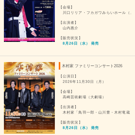
【会場】
川口リリア・フカガワみらいホール（メ
【出演者】
山内惠介
【販売状況】
8月26日（水） 発売
木村家 ファミリーコンサート2026
【公演日】
2026年11月30日（月）
【会場】
高崎芸術劇場（大劇場）
【出演者】
木村家「鳥羽一郎・山川豊・木村竜蔵・
【販売状況】
8月26日（水） 発売