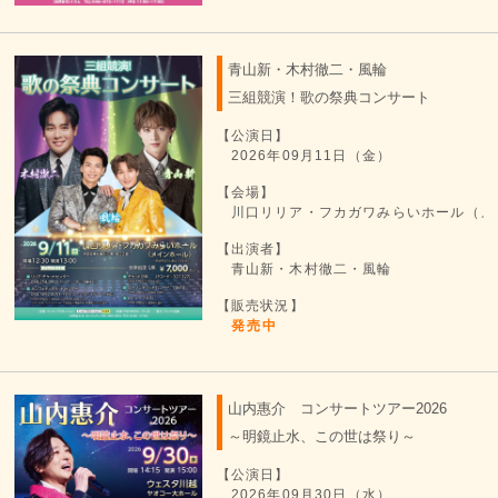
青山新・木村徹二・風輪
三組競演！歌の祭典コンサート
【公演日】
2026年09月11日（金）
【会場】
川口リリア・フカガワみらいホール（メ
【出演者】
青山新・木村徹二・風輪
【販売状況】
発売中
山内惠介 コンサートツアー2026
～明鏡止水、この世は祭り～
【公演日】
2026年09月30日（水）