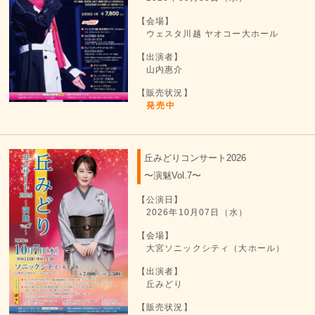
【会場】
ウェスタ川越 ヤオコー大ホール
【出演者】
山内惠介
【販売状況】
発売中
丘みどりコンサート2026
〜演魅Vol.7〜
【公演日】
2026年10月07日（水）
【会場】
大宮ソニックシティ（大ホール）
【出演者】
丘みどり
【販売状況】